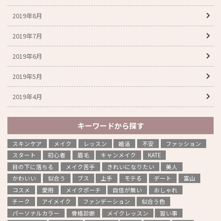
2019年8月
2019年7月
2019年6月
2019年5月
2019年4月
キーワードから探す
スキンケア
メイク
レッスン
婚活
不安
ファッション
スタート
初心者
眉毛
キャンメイク
KATE
目の下に落ちる
メイク苦手
きれいになりたい
美人
かわいい
似合う
ブス
上手
モテる
デート
富山
コスメ
愛用
メイクポーチ
自信が無い
おしゃれ
チーク
アイメイク
ファンデーション
似合う色
パーソナルカラー
骨格診断
メイクレッスン
習い事