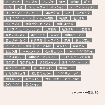
メイク好き
パンダ目
プチプラ
流行
before
after
シミ
しみ
コンシーラー
オンライン
オンラインレッスン
オンラインメイクレッスン
コロナ対策
就活
就活メイク
就活メイクレッスン
ハッピー理論
乾燥肌
毛穴悩み
肌トラブル
富山カウンセリング
富山心理相談
オンラインカウンセリング
仕事悩み
結婚悩み
人間関係
幸せになりたい
ボディケア
エステ
富山ボディケア
富山ボディ施術
体調不良
イライラ
頭痛
肩こり富山
メイクレッスン富山
メイク富山
眉メイク
眉書き方
似合う眉
ベースメイク
毛穴隠したい
ベースメイクやり方
下地の塗り方
富山市メイクレッスン
メイクレッスン初心者
派手顔
派手顔悩み
派手顔メイク
婚活メイクレッスン
婚活レッスン富山
富山婚活メイク
婚活富山市
シミを隠す方法
老け見えカバー
メイクテクニック
40代メイク
30代メイク
カラー診断
カラー判定
50代メイク
60代メイク
キーワード一覧を見る >