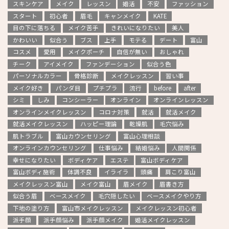
スキンケア
メイク
レッスン
婚活
不安
ファッション
スタート
初心者
眉毛
キャンメイク
KATE
目の下に落ちる
メイク苦手
きれいになりたい
美人
かわいい
似合う
ブス
上手
モテる
デート
富山
コスメ
愛用
メイクポーチ
自信が無い
おしゃれ
チーク
アイメイク
ファンデーション
似合う色
パーソナルカラー
骨格診断
メイクレッスン
習い事
メイク好き
パンダ目
プチプラ
流行
before
after
シミ
しみ
コンシーラー
オンライン
オンラインレッスン
オンラインメイクレッスン
コロナ対策
就活
就活メイク
就活メイクレッスン
ハッピー理論
乾燥肌
毛穴悩み
肌トラブル
富山カウンセリング
富山心理相談
オンラインカウンセリング
仕事悩み
結婚悩み
人間関係
幸せになりたい
ボディケア
エステ
富山ボディケア
富山ボディ施術
体調不良
イライラ
頭痛
肩こり富山
メイクレッスン富山
メイク富山
眉メイク
眉書き方
似合う眉
ベースメイク
毛穴隠したい
ベースメイクやり方
下地の塗り方
富山市メイクレッスン
メイクレッスン初心者
派手顔
派手顔悩み
派手顔メイク
婚活メイクレッスン