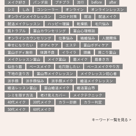
メイク好き
パンダ目
プチプラ
流行
before
after
シミ
しみ
コンシーラー
オンライン
オンラインレッスン
オンラインメイクレッスン
コロナ対策
就活
就活メイク
就活メイクレッスン
ハッピー理論
乾燥肌
毛穴悩み
肌トラブル
富山カウンセリング
富山心理相談
オンラインカウンセリング
仕事悩み
結婚悩み
人間関係
幸せになりたい
ボディケア
エステ
富山ボディケア
富山ボディ施術
体調不良
イライラ
頭痛
肩こり富山
メイクレッスン富山
メイク富山
眉メイク
眉書き方
似合う眉
ベースメイク
毛穴隠したい
ベースメイクやり方
下地の塗り方
富山市メイクレッスン
メイクレッスン初心者
派手顔
派手顔悩み
派手顔メイク
婚活メイクレッスン
婚活レッスン富山
富山婚活メイク
婚活富山市
シミを隠す方法
老け見えカバー
メイクテクニック
40代メイク
30代メイク
カラー診断
カラー判定
50代メイク
60代メイク
キーワード一覧を見る >