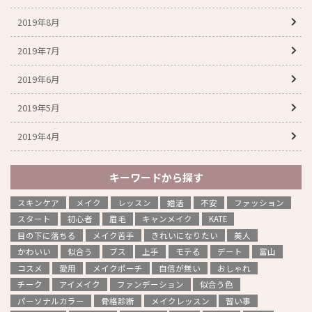
2019年8月
2019年7月
2019年6月
2019年5月
2019年4月
キーワードから探す
スキンケア
メイク
レッスン
婚活
不安
ファッション
スタート
初心者
眉毛
キャンメイク
KATE
目の下に落ちる
メイク苦手
きれいになりたい
美人
かわいい
似合う
ブス
上手
モテる
デート
富山
コスメ
愛用
メイクポーチ
自信が無い
おしゃれ
チーク
アイメイク
ファンデーション
似合う色
パーソナルカラー
骨格診断
メイクレッスン
習い事