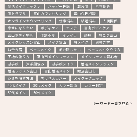
就活メイクレッスン
ハッピー理論
乾燥肌
毛穴悩み
肌トラブル
富山カウンセリング
富山心理相談
オンラインカウンセリング
仕事悩み
結婚悩み
人間関係
幸せになりたい
ボディケア
エステ
富山ボディケア
富山ボディ施術
体調不良
イライラ
頭痛
肩こり富山
メイクレッスン富山
メイク富山
眉メイク
眉書き方
似合う眉
ベースメイク
毛穴隠したい
ベースメイクやり方
下地の塗り方
富山市メイクレッスン
メイクレッスン初心者
派手顔
派手顔悩み
派手顔メイク
婚活メイクレッスン
婚活レッスン富山
富山婚活メイク
婚活富山市
シミを隠す方法
老け見えカバー
メイクテクニック
40代メイク
30代メイク
カラー診断
カラー判定
50代メイク
60代メイク
キーワード一覧を見る >