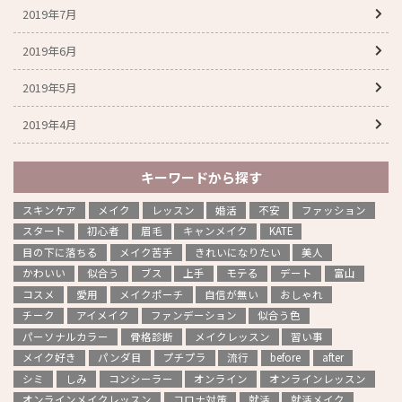
2019年7月
2019年6月
2019年5月
2019年4月
キーワードから探す
スキンケア
メイク
レッスン
婚活
不安
ファッション
スタート
初心者
眉毛
キャンメイク
KATE
目の下に落ちる
メイク苦手
きれいになりたい
美人
かわいい
似合う
ブス
上手
モテる
デート
富山
コスメ
愛用
メイクポーチ
自信が無い
おしゃれ
チーク
アイメイク
ファンデーション
似合う色
パーソナルカラー
骨格診断
メイクレッスン
習い事
メイク好き
パンダ目
プチプラ
流行
before
after
シミ
しみ
コンシーラー
オンライン
オンラインレッスン
オンラインメイクレッスン
コロナ対策
就活
就活メイク