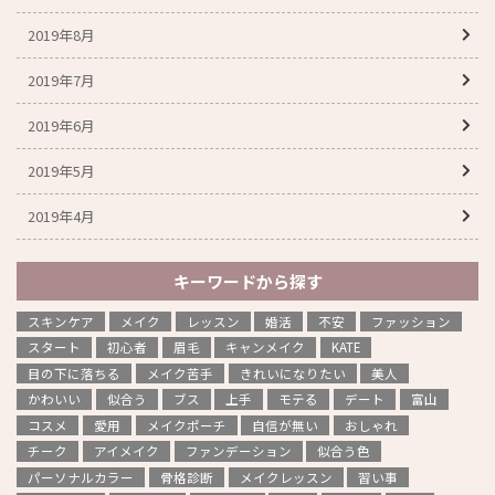
2019年8月
2019年7月
2019年6月
2019年5月
2019年4月
キーワードから探す
スキンケア
メイク
レッスン
婚活
不安
ファッション
スタート
初心者
眉毛
キャンメイク
KATE
目の下に落ちる
メイク苦手
きれいになりたい
美人
かわいい
似合う
ブス
上手
モテる
デート
富山
コスメ
愛用
メイクポーチ
自信が無い
おしゃれ
チーク
アイメイク
ファンデーション
似合う色
パーソナルカラー
骨格診断
メイクレッスン
習い事