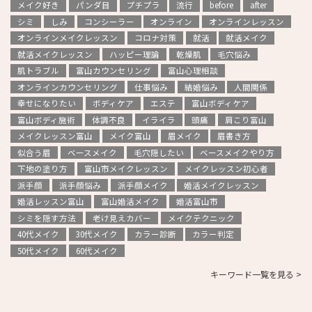
メイク好き
パンダ目
プチプラ
流行
before
after
シミ
しみ
コンシーラー
オンライン
オンラインレッスン
オンラインメイクレッスン
コロナ対策
就活
就活メイク
就活メイクレッスン
ハッピー理論
乾燥肌
毛穴悩み
肌トラブル
富山カウンセリング
富山心理相談
オンラインカウンセリング
仕事悩み
結婚悩み
人間関係
幸せになりたい
ボディケア
エステ
富山ボディケア
富山ボディ施術
体調不良
イライラ
頭痛
肩こり富山
メイクレッスン富山
メイク富山
眉メイク
眉書き方
似合う眉
ベースメイク
毛穴隠したい
ベースメイクやり方
下地の塗り方
富山市メイクレッスン
メイクレッスン初心者
派手顔
派手顔悩み
派手顔メイク
婚活メイクレッスン
婚活レッスン富山
富山婚活メイク
婚活富山市
シミを隠す方法
老け見えカバー
メイクテクニック
40代メイク
30代メイク
カラー診断
カラー判定
50代メイク
60代メイク
キーワード一覧を見る >