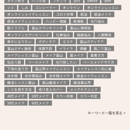
メイク好き
パンダ目
プチプラ
流行
before
after
シミ
しみ
コンシーラー
オンライン
オンラインレッスン
オンラインメイクレッスン
コロナ対策
就活
就活メイク
就活メイクレッスン
ハッピー理論
乾燥肌
毛穴悩み
肌トラブル
富山カウンセリング
富山心理相談
オンラインカウンセリング
仕事悩み
結婚悩み
人間関係
幸せになりたい
ボディケア
エステ
富山ボディケア
富山ボディ施術
体調不良
イライラ
頭痛
肩こり富山
メイクレッスン富山
メイク富山
眉メイク
眉書き方
似合う眉
ベースメイク
毛穴隠したい
ベースメイクやり方
下地の塗り方
富山市メイクレッスン
メイクレッスン初心者
派手顔
派手顔悩み
派手顔メイク
婚活メイクレッスン
婚活レッスン富山
富山婚活メイク
婚活富山市
シミを隠す方法
老け見えカバー
メイクテクニック
40代メイク
30代メイク
カラー診断
カラー判定
50代メイク
60代メイク
キーワード一覧を見る >