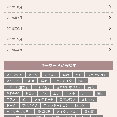
2019年8月
2019年7月
2019年6月
2019年5月
2019年4月
キーワードから探す
スキンケア
メイク
レッスン
婚活
不安
ファッション
スタート
初心者
眉毛
キャンメイク
KATE
目の下に落ちる
メイク苦手
きれいになりたい
美人
かわいい
似合う
ブス
上手
モテる
デート
富山
コスメ
愛用
メイクポーチ
自信が無い
おしゃれ
チーク
アイメイク
ファンデーション
似合う色
パーソナルカラー
骨格診断
メイクレッスン
習い事