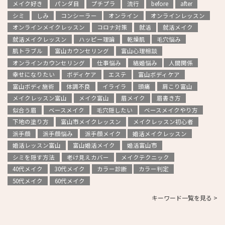
メイク好き
パンダ目
プチプラ
流行
before
after
シミ
しみ
コンシーラー
オンライン
オンラインレッスン
オンラインメイクレッスン
コロナ対策
就活
就活メイク
就活メイクレッスン
ハッピー理論
乾燥肌
毛穴悩み
肌トラブル
富山カウンセリング
富山心理相談
オンラインカウンセリング
仕事悩み
結婚悩み
人間関係
幸せになりたい
ボディケア
エステ
富山ボディケア
富山ボディ施術
体調不良
イライラ
頭痛
肩こり富山
メイクレッスン富山
メイク富山
眉メイク
眉書き方
似合う眉
ベースメイク
毛穴隠したい
ベースメイクやり方
下地の塗り方
富山市メイクレッスン
メイクレッスン初心者
派手顔
派手顔悩み
派手顔メイク
婚活メイクレッスン
婚活レッスン富山
富山婚活メイク
婚活富山市
シミを隠す方法
老け見えカバー
メイクテクニック
40代メイク
30代メイク
カラー診断
カラー判定
50代メイク
60代メイク
キーワード一覧を見る >