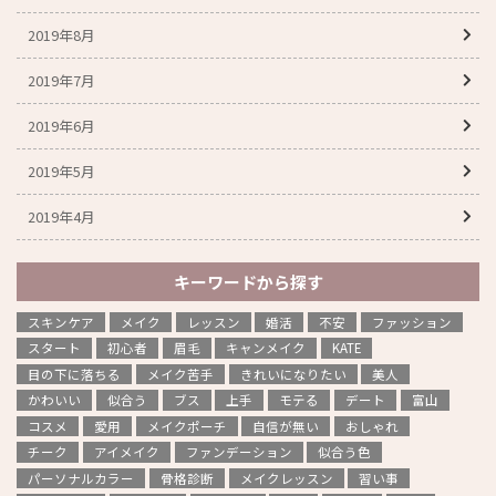
2019年8月
2019年7月
2019年6月
2019年5月
2019年4月
キーワードから探す
スキンケア
メイク
レッスン
婚活
不安
ファッション
スタート
初心者
眉毛
キャンメイク
KATE
目の下に落ちる
メイク苦手
きれいになりたい
美人
かわいい
似合う
ブス
上手
モテる
デート
富山
コスメ
愛用
メイクポーチ
自信が無い
おしゃれ
チーク
アイメイク
ファンデーション
似合う色
パーソナルカラー
骨格診断
メイクレッスン
習い事