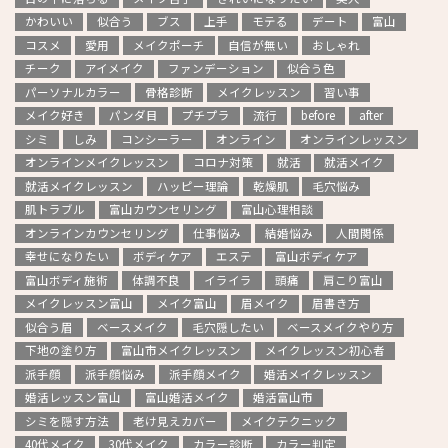
かわいい
似合う
ブス
上手
モテる
デート
富山
コスメ
愛用
メイクポーチ
自信が無い
おしゃれ
チーク
アイメイク
ファンデーション
似合う色
パーソナルカラー
骨格診断
メイクレッスン
習い事
メイク好き
パンダ目
プチプラ
流行
before
after
シミ
しみ
コンシーラー
オンライン
オンラインレッスン
オンラインメイクレッスン
コロナ対策
就活
就活メイク
就活メイクレッスン
ハッピー理論
乾燥肌
毛穴悩み
肌トラブル
富山カウンセリング
富山心理相談
オンラインカウンセリング
仕事悩み
結婚悩み
人間関係
幸せになりたい
ボディケア
エステ
富山ボディケア
富山ボディ施術
体調不良
イライラ
頭痛
肩こり富山
メイクレッスン富山
メイク富山
眉メイク
眉書き方
似合う眉
ベースメイク
毛穴隠したい
ベースメイクやり方
下地の塗り方
富山市メイクレッスン
メイクレッスン初心者
派手顔
派手顔悩み
派手顔メイク
婚活メイクレッスン
婚活レッスン富山
富山婚活メイク
婚活富山市
シミを隠す方法
老け見えカバー
メイクテクニック
40代メイク
30代メイク
カラー診断
カラー判定