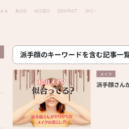
 & A
BLOG
ACCESS
CONTACT
SNS
派手顔のキーワードを含む記事一
メイク
派手顔さん
。