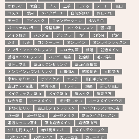
かわいい
似合う
ブス
上手
モテる
デート
富山
コスメ
愛用
メイクポーチ
自信が無い
おしゃれ
チーク
アイメイク
ファンデーション
似合う色
パーソナルカラー
骨格診断
メイクレッスン
習い事
メイク好き
パンダ目
プチプラ
流行
before
after
シミ
しみ
コンシーラー
オンライン
オンラインレッスン
オンラインメイクレッスン
コロナ対策
就活
就活メイク
就活メイクレッスン
ハッピー理論
乾燥肌
毛穴悩み
肌トラブル
富山カウンセリング
富山心理相談
オンラインカウンセリング
仕事悩み
結婚悩み
人間関係
幸せになりたい
ボディケア
エステ
富山ボディケア
富山ボディ施術
体調不良
イライラ
頭痛
肩こり富山
メイクレッスン富山
メイク富山
眉メイク
眉書き方
似合う眉
ベースメイク
毛穴隠したい
ベースメイクやり方
下地の塗り方
富山市メイクレッスン
メイクレッスン初心者
派手顔
派手顔悩み
派手顔メイク
婚活メイクレッスン
婚活レッスン富山
富山婚活メイク
婚活富山市
シミを隠す方法
老け見えカバー
メイクテクニック
40代メイク
30代メイク
カラー診断
カラー判定