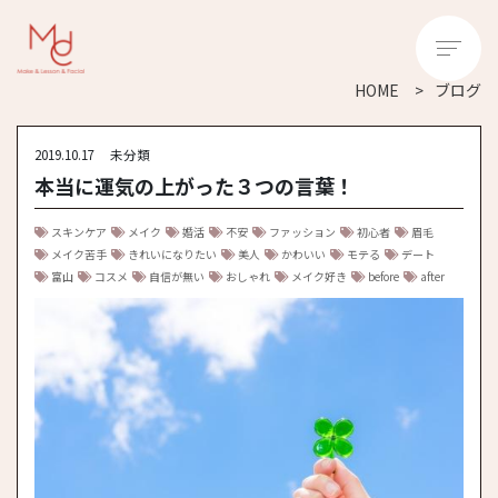
HOME
ブログ
2019.10.17
未分類
本当に運気の上がった３つの言葉！
スキンケア
メイク
婚活
不安
ファッション
初心者
眉毛
メイク苦手
きれいになりたい
美人
かわいい
モテる
デート
富山
コスメ
自信が無い
おしゃれ
メイク好き
before
after