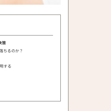
決策
に落ちるのか？
使用する