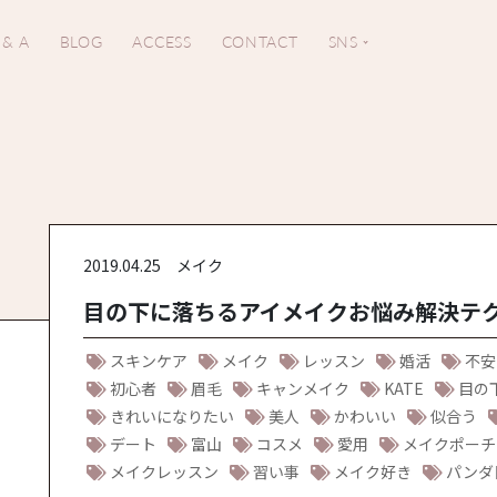
 & A
BLOG
ACCESS
CONTACT
SNS
2019.04.25
メイク
目の下に落ちるアイメイクお悩み解決テ
スキンケア
メイク
レッスン
婚活
不安
初心者
眉毛
キャンメイク
KATE
目の
きれいになりたい
美人
かわいい
似合う
デート
富山
コスメ
愛用
メイクポーチ
メイクレッスン
習い事
メイク好き
パンダ