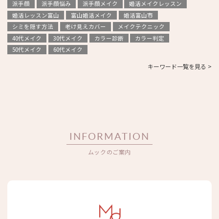
派手顔
派手顔悩み
派手顔メイク
婚活メイクレッスン
婚活レッスン富山
富山婚活メイク
婚活富山市
シミを隠す方法
老け見えカバー
メイクテクニック
40代メイク
30代メイク
カラー診断
カラー判定
50代メイク
60代メイク
キーワード一覧を見る >
INFORMATION
ムックのご案内