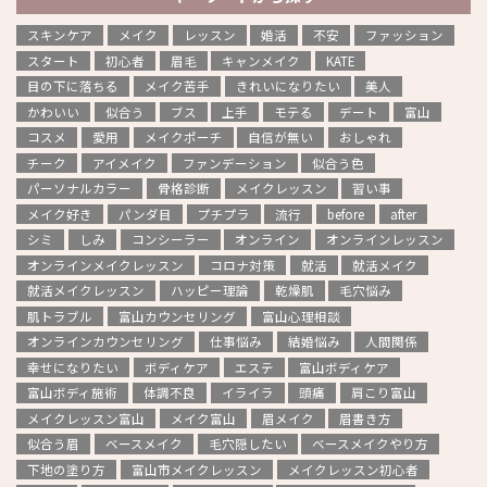
スキンケア
メイク
レッスン
婚活
不安
ファッション
スタート
初心者
眉毛
キャンメイク
KATE
目の下に落ちる
メイク苦手
きれいになりたい
美人
かわいい
似合う
ブス
上手
モテる
デート
富山
コスメ
愛用
メイクポーチ
自信が無い
おしゃれ
チーク
アイメイク
ファンデーション
似合う色
パーソナルカラー
骨格診断
メイクレッスン
習い事
メイク好き
パンダ目
プチプラ
流行
before
after
シミ
しみ
コンシーラー
オンライン
オンラインレッスン
オンラインメイクレッスン
コロナ対策
就活
就活メイク
就活メイクレッスン
ハッピー理論
乾燥肌
毛穴悩み
肌トラブル
富山カウンセリング
富山心理相談
オンラインカウンセリング
仕事悩み
結婚悩み
人間関係
幸せになりたい
ボディケア
エステ
富山ボディケア
富山ボディ施術
体調不良
イライラ
頭痛
肩こり富山
メイクレッスン富山
メイク富山
眉メイク
眉書き方
似合う眉
ベースメイク
毛穴隠したい
ベースメイクやり方
下地の塗り方
富山市メイクレッスン
メイクレッスン初心者