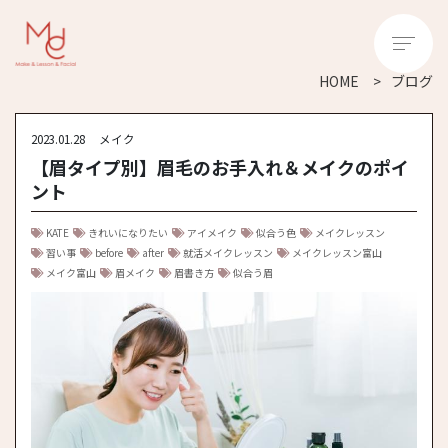
HOME
ブログ
2023.01.28
メイク
【眉タイプ別】眉毛のお手入れ＆メイクのポイ
ント
KATE
きれいになりたい
アイメイク
似合う色
メイクレッスン
習い事
before
after
就活メイクレッスン
メイクレッスン富山
メイク富山
眉メイク
眉書き方
似合う眉