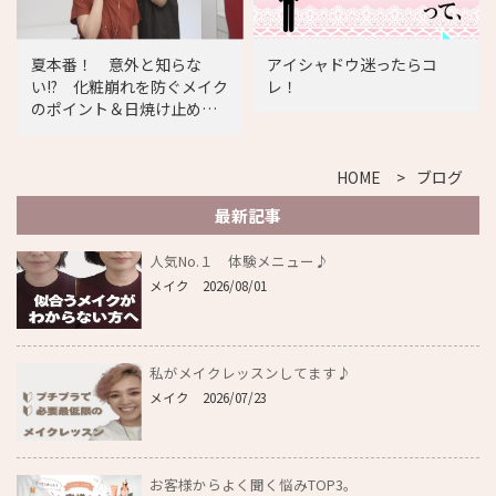
夏本番！ 意外と知らな
アイシャドウ迷ったらコ
い!? 化粧崩れを防ぐメイク
レ！
のポイント＆日焼け止めの
選び方
HOME
ブログ
最新記事
人気No.１ 体験メニュー♪
メイク
2026/08/01
私がメイクレッスンしてます♪
メイク
2026/07/23
お客様からよく聞く悩みTOP3。